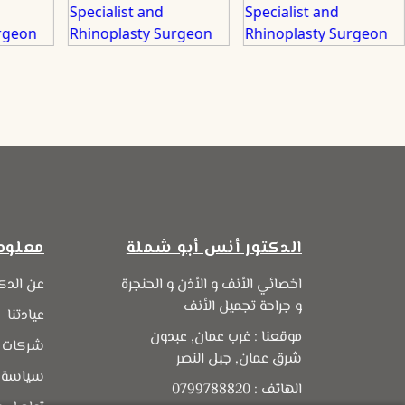
الدكتور أنس أبو شملة
معلوم
اخصائي الأنف و الأذن و الحنجرة
عن الدك
و جراحة تجميل الأنف
عيادتنا
موقعنا : غرب عمان, عبدون
شركات ا
شرق عمان, جبل النصر
سياسة 
الهاتف : 0799788820