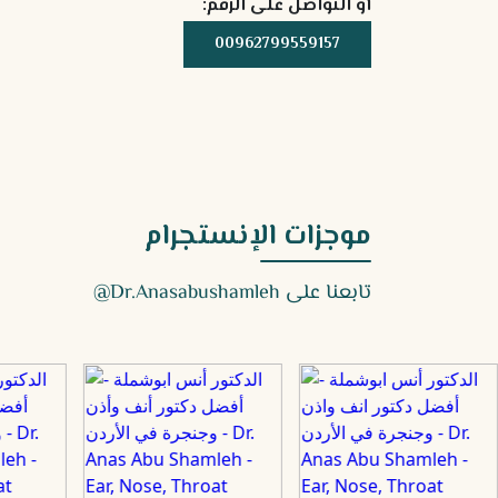
أو التواصل على الرقم:
احجز من هنا
00962799559157
موجزات الإنستجرام
تابعنا على
Dr.anasabushamleh@